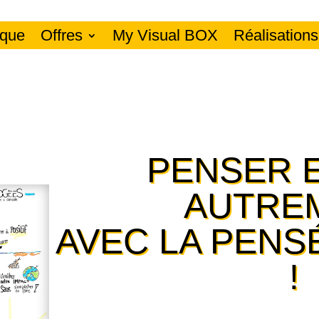
ique
Offres
My Visual BOX
Réalisations
PENSER E
AUTRE
AVEC LA PENS
!