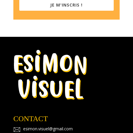
JE M'INSCRIS !
CONTACT
esimon.
visuel@gma
il.com